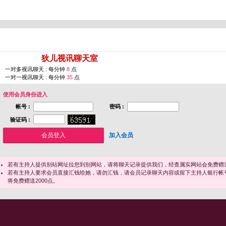
您即将进入 [
狄儿视讯聊天室
]
一对多视讯聊天 : 每分钟
8
点
一对一视讯聊天 : 每分钟
35
点
使用会员身份进入
帐号 :
密码 :
验证码 :
加入会员
若有主持人提供别站网址拉您到别网站，请将聊天记录提供我们，经查属实网站会免费赠送
若有主持人要求会员直接汇钱给她，请勿汇钱，请会员记录聊天内容或留下主持人银行帐
将免费赠送2000点。