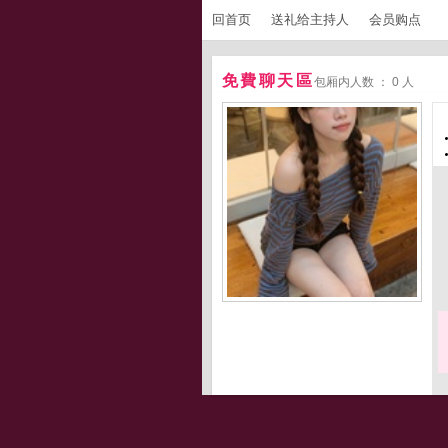
回首页
送礼给主持人
会员购点
免費聊天區
包厢内人数 ： 0 人