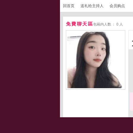
回首页
送礼给主持人
会员购点
免費聊天區
包厢内人数 ： 0 人