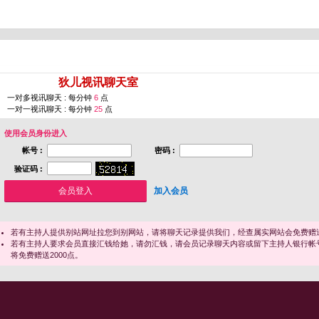
您即将进入 [
狄儿视讯聊天室
]
一对多视讯聊天 : 每分钟
6
点
一对一视讯聊天 : 每分钟
25
点
使用会员身份进入
帐号 :
密码 :
验证码 :
加入会员
若有主持人提供别站网址拉您到别网站，请将聊天记录提供我们，经查属实网站会免费赠送
若有主持人要求会员直接汇钱给她，请勿汇钱，请会员记录聊天内容或留下主持人银行帐
将免费赠送2000点。