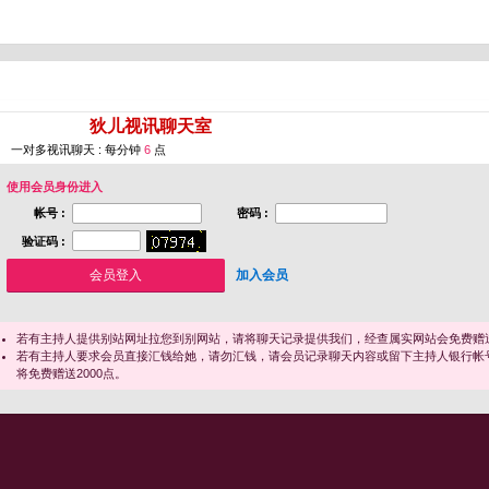
您即将进入 [
狄儿视讯聊天室
]
一对多视讯聊天 : 每分钟
6
点
使用会员身份进入
帐号 :
密码 :
验证码 :
加入会员
若有主持人提供别站网址拉您到别网站，请将聊天记录提供我们，经查属实网站会免费赠送
若有主持人要求会员直接汇钱给她，请勿汇钱，请会员记录聊天内容或留下主持人银行帐
将免费赠送2000点。