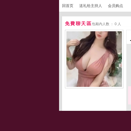
回首页
送礼给主持人
会员购点
免費聊天區
包厢内人数 ： 0 人