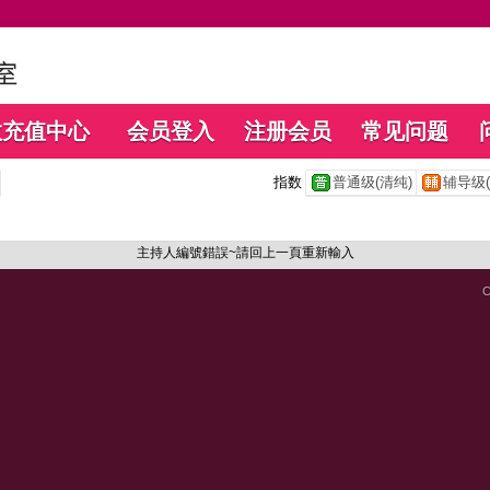
数充值中心
会员登入
注册会员
常见问题
指数
普通级(清纯)
辅导级(
主持人編號錯誤~請回上一頁重新輸入
C