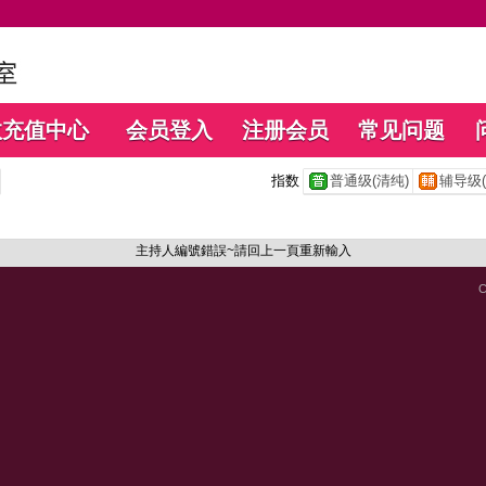
数充值中心
会员登入
注册会员
常见问题
指数
普通级(清纯)
辅导级(
主持人編號錯誤~請回上一頁重新輸入
C