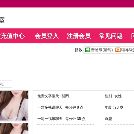
数充值中心
会员登入
注册会员
常见问题
指数
普通级(清纯)
辅导级(
礼
免费文字聊天 :
關閉
性别 : 女性
一对多视讯聊天 :
每分钟 8 点
年龄 : 23 岁
一对一视讯聊天 :
每分钟 35 点
血型 : ----