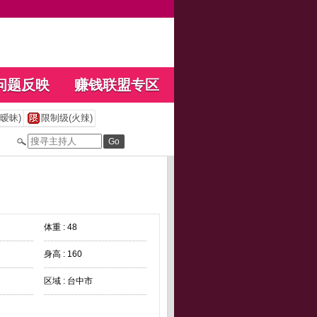
问题反映
赚钱联盟专区
暧昧)
限制级(火辣)
体重 : 48
身高 : 160
区域 : 台中市