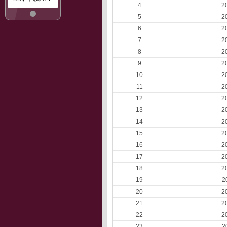
4
2
5
2
6
2
7
2
8
2
9
2
10
2
11
2
12
2
13
2
14
2
15
2
16
2
17
2
18
2
19
2
20
2
21
2
22
2
23
2