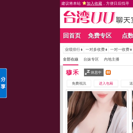
建议将本站
加入收藏
，方便日后找寻
回首页
免费专区
点
业绩排行
一对多收费
一对一收费
全部在線
台妹专区
內地主播
穆禾
休息中
免費視訊
进入包厢
送