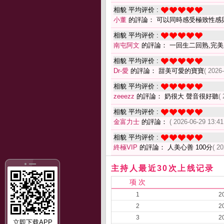
相貌 平均评价 :
小董
的評論： 可以同時感受極致性感
相貌 平均评价 :
南屯阿文
的評論： 一回生二回熟,完
相貌 平均评价 :
Dr-愛
的評論： 甜美可愛的寶寶
( 2026
相貌 平均评价 :
zeeezz
的評論： 奶很大 聲音很好聽
(
相貌 平均评价 :
金富力士
的評論：
( 2026-06-29 13:41
相貌 平均评价 :
終極VIP
的評論： 人美心善 100分
( 2
主持人最近30次上线记录
项 次
1
2
2
2
3
2
立即下载APP