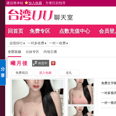
建议将本站
加入收藏
，方便日后找寻
回首页
免费专区
点数充值中心
会员登
业绩排行
一对多收费
一对一收费
全部在線
台妹专区
內地主播
曦月後
休息中
免費視訊
进入包厢
送礼
免费文字聊
一对多视讯
一对一视讯